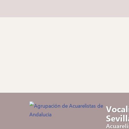
Vocal
Sevill
Acuareli