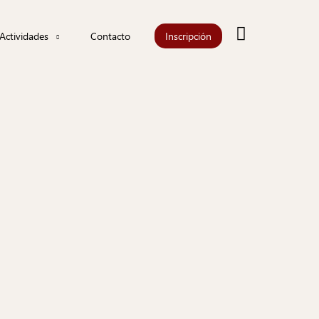
Buscar
Actividades
Contacto
Inscripción
Actualidad
Agenda
iones
Información
les