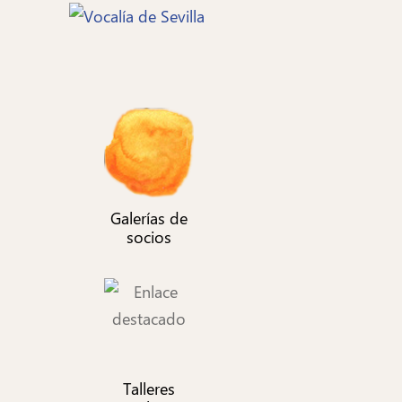
Pasar
al
contenido
principal
Galerías de
socios
Talleres