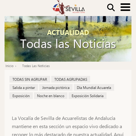
Pasar
Buscar
al
contenido
Nav
principal
ACTUALIDAD
pri
Todas las Noticias
Inicio
Todas Las Noticias
Ruta
de
TODAS SIN AGRUPAR
TODAS AGRUPADAS
navegación
Salida a pintar
Jornada pictórica
Día Mundial Acuarela
Exposición
Noche en blanco
Exposición Solidaria
La Vocalía de Sevilla de Acuarelistas de Andalucía
mantiene en esta sección un espacio vivo dedicado a
recoger lo más destacado de nuestra actualidad. Aquí